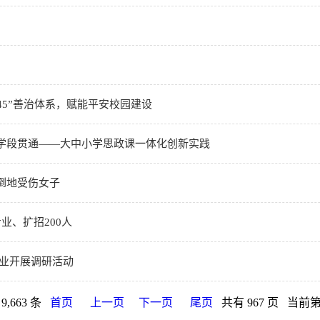
45”善治体系，赋能平安校园建设
学段贯通——大中小学思政课一体化创新实践
倒地受伤女子
业、扩招200人
企业开展调研活动
9,663 条
首页
上一页
下一页
尾页
共有 967 页 当前第 