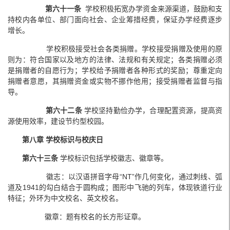
第六十一条
学校积极拓宽办学资金来源渠道，鼓励和支
持校内各单位、部门面向社会、企业筹措经费，保证办学经费逐步
增长。
学校积极接受社会各类捐赠。学校接受捐赠及使用的原
则为：符合国家以及地方的法律、法规和有关规定；各类捐赠必须
是捐赠者的自愿行为；学校给予捐赠者各种形式的奖励；尊重定向
捐赠者意愿，其捐赠资金或实物不挪作他用；接受捐赠者监督与指
导。
第六十二条
学校坚持勤俭办学，合理配置资源，提高资
源使用效率，建设节约型校园。
第八章 学校标识与校庆日
第六十三条
学校标识包括学校徽志、徽章等。
徽志：以汉语拼音字母“NT”作几何变化，通过刺线、弧
道及1941的勾白结合于圆构成；图形中飞驰的列车，体现铁道行业
特征；外环为中文校名、英文校名。
徽章：题有校名的长方形证章。