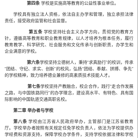
第四条
学校是实施高等教育的公益性事业单位。
学校具有独立法人资格，依法自主办学和管理，独立承担法律
责任，接受政府监管和社会监督。
第五条
学校坚持社会主义办学方向，贯彻党的教育方
针，遵循高等教育和职业教育规律，以人才培养为根本任务，履行
教育教学、科学研究、社会服务和文化传承与创新职责，办学生和
企业满意的学校。
第六条
学校坚持立德树人，秉持“求真励行”的校训，传承
“团结、守纪、求实、创新”的校风，弘扬“团结、奉献、拼搏、争先”
的学校精神，致力培养德业兼修的高素质技术技能人才。
第七条
学校坚持产教融合，校企合作，践行“走合作发展
之路，与中国铁路同行”的办学理念，建设高水平、有特色、具有国
际影响的中国轨道交通高职名校。
第二章 举办者与学校
第八条
学校由江苏省人民政府举办，主管部门是江苏省教育
厅。学校举办者按照有关规定任免学校负责人，依法为学校提供办
学经费和资源支持，保障学校办学条件，支持学校依据法律和学校