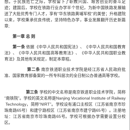
想。于民族危亡之际，学校留下了职教兴国、艰苦创业的奋斗足
迹；建国后，学校在铁路行业办学半个世纪，为新中国铁路发展输
送了大批优秀专门人才，享有“华东铁路黄埔军校”的美誉；升格建院
以来，学校秉承优良传统，坚持特色办学，事业发展翻开历史新篇
章;
第一章 总 则
第一条
依据《中华人民共和国宪法》、《中华人民共和国教育
法》、《中华人民共和国高等教育法》、《中华人民共和国职业教
育法》及其他有关规定，制定本章程。
第二条
南京铁道职业技术学院是经江苏省人民政府批
准、国家教育部备案的一所专科层次的全日制公办普通高等学校。
第三条
学校的中文名称是南京铁道职业技术学院，简称
“南铁院”。学校的英文名称是Nanjing Vocational Institute of Railway
Technology，简称“NIRT”。学校设有浦口主校区（江苏省南京市珍
珠南路65号）和建宁路校区（江苏省南京市建宁路65号）。注册地
址：江苏省南京市珍珠南路65号。学校可根据办学需要设置分校
区。