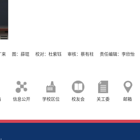
广来
图：薛琨
校对：杜紫钰
审核：蔡有柱
责任编辑：李欣怡
箱
信息公开
学校区位
校友会
关工委
邮箱