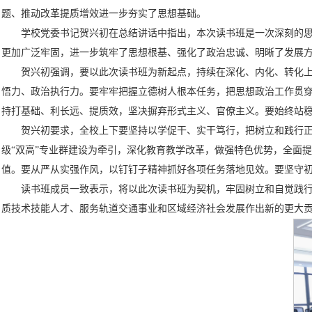
题、推动改革提质增效进一步夯实了思想基础。
学校党委书记贺兴初在总结讲话中指出，本次读书班是一次深刻的
更加广泛牢固，进一步筑牢了思想根基、强化了政治忠诚、明晰了发展
贺兴初强调，要以此次读书班为新起点，持续在深化、内化、转化
悟力、政治执行力。要牢牢把握立德树人根本任务，把思想政治工作贯穿
持打基础、利长远、提质效，坚决摒弃形式主义、官僚主义。要始终站
贺兴初要求，全校上下要坚持以学促干、实干笃行，把树立和践行
级“双高”专业群建设为牵引，深化教育教学改革，做强特色优势，全面
值。要从严从实强作风，以钉钉子精神抓好各项任务落地见效。要坚守
读书班成员一致表示，将以此次读书班为契机，牢固树立和自觉践
质技术技能人才、服务轨道交通事业和区域经济社会发展作出新的更大