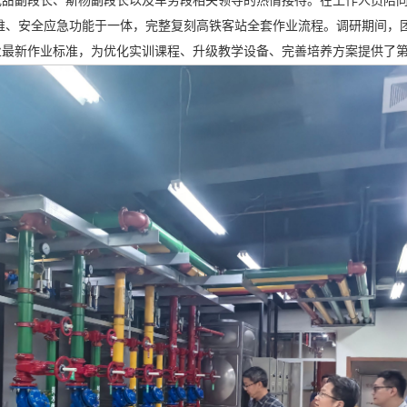
沈甜
副段长
、斯杨
副段长以及
车务段相关领导
的热情接待。在工作人员陪
运维、安全应急功能于一体，完整复刻高铁客站全套作业流程。调研期间，
业最新作业标准，为优化实训课程、升级教学设备、完善培养方案提供了