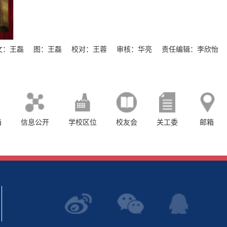
文：王磊
图：王磊
校对：王蓉
审核：华亮
责任编辑：李欣怡
箱
信息公开
学校区位
校友会
关工委
邮箱